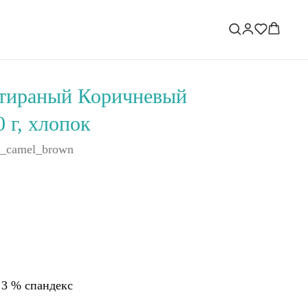
стираный Коричневый
 г, хлопок
d_camel_brown
 3 % спандекс