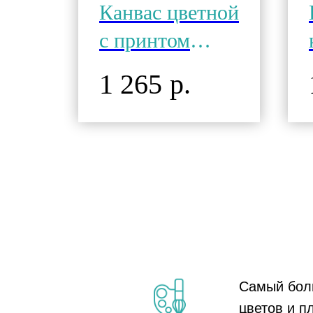
ный
Канвас цветной
с принтом
ица
Леопард
1 265
р.
+
светлый
хлопок 340г 12
унц
Самый бол
цветов и п