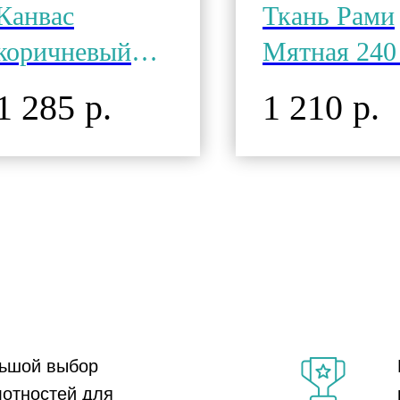
Канвас
Ткань Рами
коричневый
Мятная 240 
мраморный
крапива
1 285
1 210
р.
р.
какао, 435г \16
унц
ьшой выбор
лотностей для