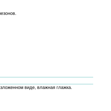
незонов.
азложенном виде, влажная глажка.