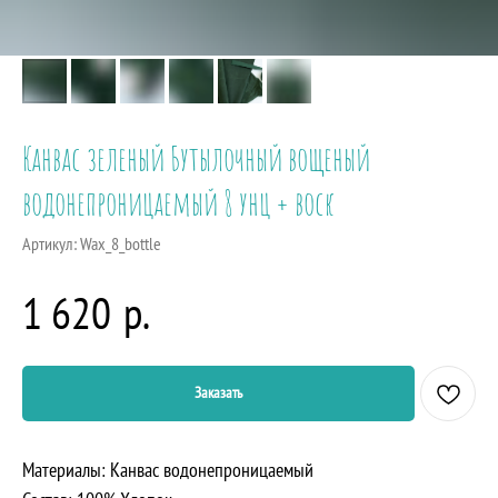
Канвас зеленый Бутылочный вощеный
водонепроницаемый 8 унц + воск
Артикул:
Wax_8_bottle
р.
1 620
Заказать
Материалы: Канвас водонепроницаемый