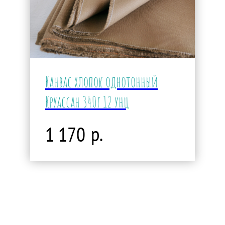
Канвас хлопок однотонный
Круассан 340г 12 унц
р.
1 170