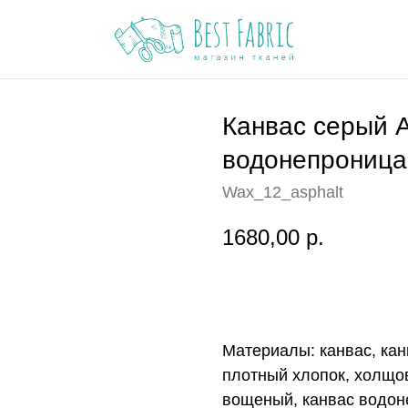
Канвас серый 
водонепроница
Wax_12_asphalt
1680,00
р.
Заказать
Материалы: канвас, кан
плотный хлопок, холщов
вощеный, канвас водо