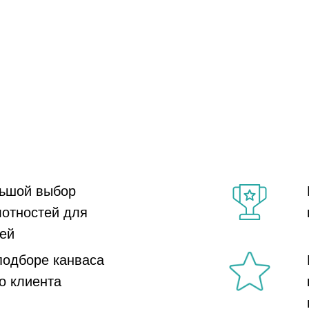
ьшой выбор
лотностей для
ей
подборе канваса
о клиента