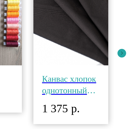
Канвас хлопок
однотонный
Кофейное
1 375
р.
Зерно 500г\18
унц