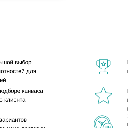
350г 12 унц
ьшой выбор
лотностей для
ей
подборе канваса
о клиента
вариантов