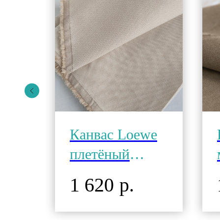
Канвас Loewe
плетёный
й
Бежевый 380 г.
1 620
р.
5г