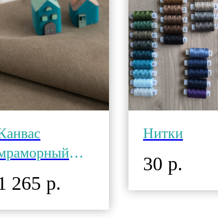
Канвас
Нитки
мраморный
30
р.
повышенной
1 265
р.
плотности
Хаки хлопок