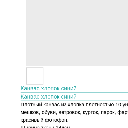
Канвас хлопок синий
Канвас хлопок синий
Плотный канвас из хлопка плотностью 10 унц
мешков, обуви, ветровок, курток, парок, фа
красивый фотофон.
Ширина ткани 145см.